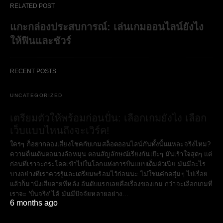
RELATED POST
แกะกล่องประสบการณ์: เล่นเกมออนไลน์ยังไง
ให้ฟินและชัวร์
RECENT POSTS
UNCATEGORIZED
เตรียมตัวให้พร้อมก่อนปั่น: เลือกเกมยังไง เลือก
เว็บแบบไหนถึงจะเวิร์ค!
ใครๆ ก็อยากลองเสี่ยงโชคกับเกมสล็อตออนไลน์กันทั้งนั้นแหละจริงไหม?
ความตื่นเต้นตอนวงล้อหมุน ตอนสัญลักษณ์เรียงกันเป๊ะๆ มันเร้าใจสุดๆ แต่
ก่อนที่เราจะกระโดดเข้าไปในโลกแห่งการปั่นแบบเต็มตัวเนี่ย มันมีอะไร
บางอย่างที่เราควรรู้และเตรียมพร้อมไว้ก่อนนะ ไม่ใช่แค่กดสุ่มๆ ไปเรื่อย
แล้วก็มานั่งเสียดายทีหลัง อันดับแรกเลยคือเรื่องของเกม กว่าจะเลือกเกมที่
เราจะ 'ปั่นจริง' ได้ มันมีปัจจัยหลายอย่าง…
6 months ago