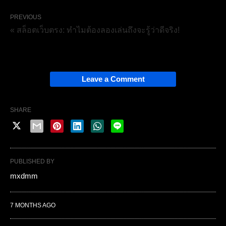
PREVIOUS
« สล็อตเว็บตรง: ทำไมต้องลองเล่นถึงจะรู้ว่าดีจริง!
Leave a Comment
SHARE
PUBLISHED BY
mxdmm
7 MONTHS AGO