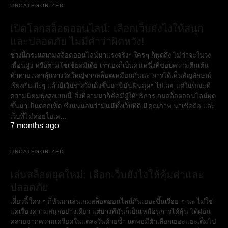
UNCATEGORIZED
เปิดโลกสล็อตออนไลน์: เลือกเว็บยังไงให้สนุก
และปลอดภัย ไม่มีคำว่าผิดหวัง!
ช่วงนี้กระแสเกมสล็อตออนไลน์มาแรงจริงๆ ใครๆ ก็พูดถึง ไม่ว่าจะในวง
เพื่อนฝูง หรือตามโซเชียลมีเดีย เราเองก็เป็นคนหนึ่งที่ชอบความตื่นเต้น
ท้าทายเวลาลุ้นรางวัลใหญ่จากสล็อตเหมือนกันนะ การได้เห็นสัญลักษณ์
เรียงกันเป๊ะๆ แล้วมีเงินรางวัลเด้งขึ้นมานี่มันฟินสุดๆ ไปเลย แต่ในขณะที่
ความนิยมพุ่งสูงแบบนี้ สิ่งที่ตามมาก็คือมีผู้ให้บริการเกมสล็อตออนไลน์ผุด
ขึ้นมาเป็นดอกเห็ด ซึ่งแน่นอนว่ามันมีทั้งเว็บที่ดี มีคุณภาพ น่าเชื่อถือ และ
เว็บที่ไม่ค่อยโอเค…
7 months ago
UNCATEGORIZED
เล่นสล็อตยุคใหม่: เลือกเว็บยังไงให้คุ้มค่าและ
ปลอดภัย
เดี๋ยวนี้ใคร ๆ ก็หันมาเล่นเกมสล็อตออนไลน์กันเยอะขึ้นเรื่อย ๆ นะ ไม่ใช่
แค่เรื่องความสนุกอย่างเดียว แต่บางทีมันก็เป็นเหมือนการได้ลุ้น ได้ผ่อน
คลายจากความเครียดในแต่ละวันด้วยซ้ำ แต่พอมีตัวเลือกเยอะแยะเต็มไป