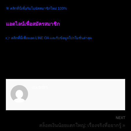
🎯 คลิกที่นี่เพื่อรับโบนัสสมาชิกใหม่ 100%
แอดไลน์เพื่อสมัครสมาชิก
👉 คลิกที่นี่เพื่อแอด LINE OA และรับข้อมูลโปรโมชั่นล่าสุด
mxdmm
NEXT
สล็อตเงินน้อยแตกใหญ่: เรื่องจริงที่อยากรู้ »