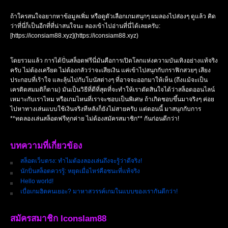
ถ้าใครสนใจอยากหาข้อมูลเพิ่ม หรือดูตัวเลือกเกมสนุกๆ ผมลองไปส่องๆ ดูแล้ว คิด
ว่าที่นี่ก็เป็นอีกที่ที่น่าสนใจนะ ลองเข้าไปอ่านที่นี่ได้เลยครับ:
[https://iconsiam88.xyz](https://iconsiam88.xyz)
โดยรวมแล้ว การได้ปั่นสล็อตฟรีนี่มันคือการเปิดโลกแห่งความบันเทิงอย่างแท้จริง
ครับ ไม่ต้องเครียด ไม่ต้องกลัวว่าจะเสียเงิน แค่เข้าไปสนุกกับกราฟิกสวยๆ เสียง
ประกอบที่เร้าใจ และลุ้นไปกับโบนัสต่างๆ ที่อาจจะออกมาให้เห็น (ถึงแม้จะเป็น
เครดิตสมมติก็ตาม) มันเป็นวิธีที่ดีที่สุดที่จะทำให้เราตัดสินใจได้ว่าสล็อตออนไลน์
เหมาะกับเราไหม หรือเกมไหนที่เราจะชอบเป็นพิเศษ ถ้าเกิดชอบขึ้นมาจริงๆ ค่อย
ไปหาทางเล่นแบบใช้เงินจริงทีหลังก็ยังไม่สายครับ แต่ตอนนี้ มาสนุกกับการ
**ทดลองเล่นสล็อตฟรีทุกค่าย ไม่ต้องสมัครสมาชิก** กันก่อนดีกว่า!
บทความที่เกี่ยวข้อง
สล็อตเว็บตรง: ทำไมต้องลองเล่นถึงจะรู้ว่าดีจริง!
นักปั่นสล็อตควรรู้: หยุดเมื่อไหร่คือชนะที่แท้จริง
Hello world!
เบื่อเกมฮิตคนเยอะ? มาหาสวรรค์เกมในแบบของเรากันดีกว่า!
สมัครสมาชิก IconsIam88