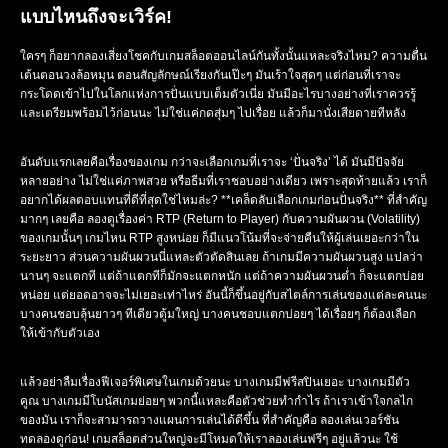
แบบไหนถึงจะเวิร์ค!
ใครๆ ก็อยากลองเสี่ยงโชคกับเกมสล็อตออนไลน์กันทั้งนั้นแหละจริงไหม? ความตื่น
เต้นตอนวงล้อหมุน ตอนสัญลักษณ์เรียงกันเป๊ะๆ มันเร้าใจสุดๆ แต่ก่อนที่เราจะ
กระโดดเข้าไปในโลกแห่งการปั่นแบบเต็มตัวเนี่ย มันมีอะไรบางอย่างที่เราควรรู้
และเตรียมพร้อมไว้ก่อนนะ ไม่ใช่แค่กดสุ่มๆ ไปเรื่อย แล้วก็มานั่งเสียดายทีหลัง
อันดับแรกเลยคือเรื่องของเกม กว่าจะเลือกเกมที่เราจะ ‘ปั่นจริง’ ได้ มันมีปัจจัย
หลายอย่าง ไม่ใช่แค่ภาพสวย หรือธีมที่เราชอบอย่างเดียว เพราะสุดท้ายแล้ว เราก็
อยากได้ผลตอบแทนที่ดีที่สุดใช่ไหมล่ะ? **เคล็ดลับเลือกเกมก่อนปั่นจริง** ที่สำคัญ
มากๆ เลยคือ ลองดูเรื่องค่า RTP (Return to Player) กับความผันผวน (Volatility)
ของเกมนั้นๆ เกมไหน RTP สูงหน่อย ก็มีแนวโน้มที่จะจ่ายคืนให้ผู้เล่นเยอะกว่าใน
ระยะยาว ส่วนความผันผวนนี่แหละตัวตัดสินเลย ถ้าเกมมีความผันผวนสูง แปลว่า
นานๆ จะแตกที แต่ถ้าแตกทีก็มักจะแตกหนัก แต่ถ้าความผันผวนต่ำ ก็จะแตกบ่อย
หน่อย แต่ยอดอาจจะไม่เยอะเท่าไหร่ อันนี้ก็ขึ้นอยู่กับสไตล์การเล่นของแต่ละคนนะ
บางคนชอบลุ้นยาวๆ ทีเดียวตู้มใหญ่ บางคนชอบแตกบ่อยๆ ได้เรื่อยๆ ก็ต้องเลือก
ให้เข้ากับตัวเอง
แล้วอย่าลืมเรื่องฟีเจอร์พิเศษในเกมด้วยนะ บางเกมมีฟรีสปินเยอะ บางเกมมีตัว
คูณ บางเกมมีโบนัสเกมย่อยๆ พวกนี้แหละคือตัวช่วยทำกำไร ถ้าเราเข้าใจกลไก
ของมัน เราก็จะสามารถวางแผนการเล่นได้ดีขึ้น ที่สำคัญคือ ลองเล่นเวอร์ชัน
ทดลองดูก่อน! เกมสล็อตส่วนใหญ่จะมีโหมดให้เราลองเล่นฟรีๆ อยู่แล้วนะ ใช้