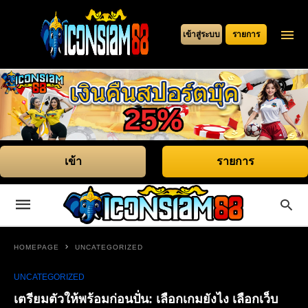
เข้าสู่ระบบ
รายการ
เข้า
รายการ
HOMEPAGE
UNCATEGORIZED
UNCATEGORIZED
เตรียมตัวให้พร้อมก่อนปั่น: เลือกเกมยังไง เลือกเว็บ