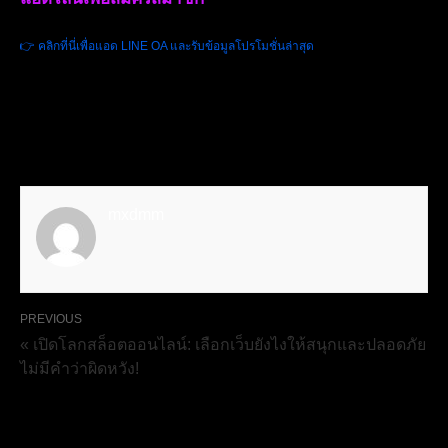
👉 คลิกที่นี่เพื่อแอด LINE OA และรับข้อมูลโปรโมชั่นล่าสุด
mxdmm
PREVIOUS
« เปิดโลกสล็อตออนไลน์: เลือกเว็บยังไงให้สนุกและปลอดภัย
ไม่มีคำว่าผิดหวัง!