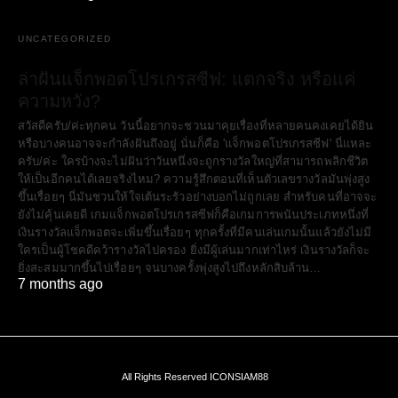
UNCATEGORIZED
ล่าฝันแจ็กพอตโปรเกรสซีฟ: แตกจริง หรือแค่
ความหวัง?
สวัสดีครับ/ค่ะทุกคน วันนี้อยากจะชวนมาคุยเรื่องที่หลายคนคงเคยได้ยิน
หรือบางคนอาจจะกำลังฝันถึงอยู่ นั่นก็คือ 'แจ็กพอตโปรเกรสซีฟ' นี่แหละ
ครับ/ค่ะ ใครบ้างจะไม่ฝันว่าวันหนึ่งจะถูกรางวัลใหญ่ที่สามารถพลิกชีวิต
ให้เป็นอีกคนได้เลยจริงไหม? ความรู้สึกตอนที่เห็นตัวเลขรางวัลมันพุ่งสูง
ขึ้นเรื่อยๆ นี่มันชวนให้ใจเต้นระรัวอย่างบอกไม่ถูกเลย สำหรับคนที่อาจจะ
ยังไม่คุ้นเคยดี เกมแจ็กพอตโปรเกรสซีฟก็คือเกมการพนันประเภทหนึ่งที่
เงินรางวัลแจ็กพอตจะเพิ่มขึ้นเรื่อยๆ ทุกครั้งที่มีคนเล่นเกมนั้นแล้วยังไม่มี
ใครเป็นผู้โชคดีคว้ารางวัลไปครอง ยิ่งมีผู้เล่นมากเท่าไหร่ เงินรางวัลก็จะ
ยิ่งสะสมมากขึ้นไปเรื่อยๆ จนบางครั้งพุ่งสูงไปถึงหลักสิบล้าน…
7 months ago
All Rights Reserved ICONSIAM88