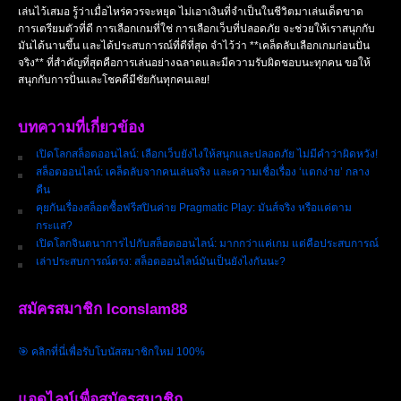
เล่นไว้เสมอ รู้ว่าเมื่อไหร่ควรจะหยุด ไม่เอาเงินที่จำเป็นในชีวิตมาเล่นเด็ดขาด
การเตรียมตัวที่ดี การเลือกเกมที่ใช่ การเลือกเว็บที่ปลอดภัย จะช่วยให้เราสนุกกับ
มันได้นานขึ้น และได้ประสบการณ์ที่ดีที่สุด จำไว้ว่า **เคล็ดลับเลือกเกมก่อนปั่น
จริง** ที่สำคัญที่สุดคือการเล่นอย่างฉลาดและมีความรับผิดชอบนะทุกคน ขอให้
สนุกกับการปั่นและโชคดีมีชัยกันทุกคนเลย!
บทความที่เกี่ยวข้อง
เปิดโลกสล็อตออนไลน์: เลือกเว็บยังไงให้สนุกและปลอดภัย ไม่มีคำว่าผิดหวัง!
สล็อตออนไลน์: เคล็ดลับจากคนเล่นจริง และความเชื่อเรื่อง ‘แตกง่าย’ กลาง
คืน
คุยกันเรื่องสล็อตซื้อฟรีสปินค่าย Pragmatic Play: มันส์จริง หรือแค่ตาม
กระแส?
เปิดโลกจินตนาการไปกับสล็อตออนไลน์: มากกว่าแค่เกม แต่คือประสบการณ์
เล่าประสบการณ์ตรง: สล็อตออนไลน์มันเป็นยังไงกันนะ?
สมัครสมาชิก IconsIam88
🎯 คลิกที่นี่เพื่อรับโบนัสสมาชิกใหม่ 100%
แอดไลน์เพื่อสมัครสมาชิก