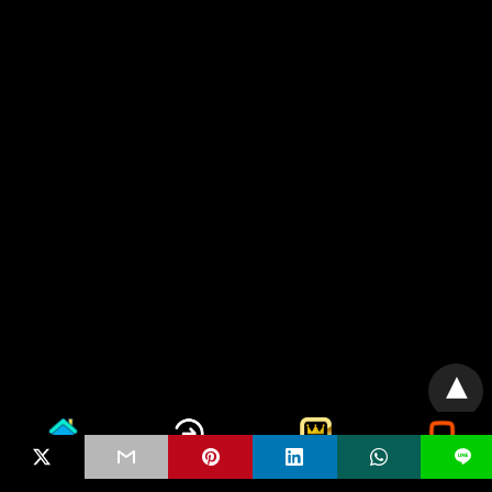
L
บ้าน
โบนัส
รายการ
แชทสด