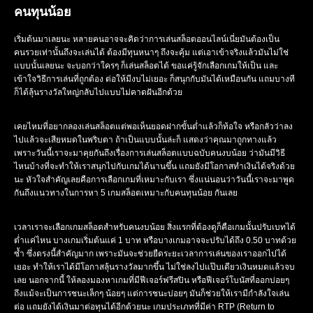
คนทุนน้อย
เริ่มต้นมาเลยนะ หลายคนอาจจะคิดว่าการเล่นสล็อตออนไลน์เนี่ยมันต้องเป็น
คนรวยเท่านั้นถึงจะเล่นได้ ต้องมีทุนหนาๆ ถึงจะคุ้ม แต่เอาเข้าจริงแล้วมันไม่ใช่
แบบนั้นเลยนะ จะบอกว่าใครๆ ก็เล่นสล็อตได้ ขอแค่รู้จักเลือกเกมให้เป็น และ
เข้าใจวิธีการเล่นที่ถูกต้อง ต่อให้มีงบไม่เยอะ ก็สนุกกับมันได้เหมือนกัน แถมบางที
ก็ได้ลุ้นรางวัลใหญ่กลับไปแบบไม่คาดฝันอีกด้วย
เคยไหมที่อยากลองเล่นสล็อตแต่พอเห็นยอดฝากขั้นต่ำแล้วก็ท้อใจ หรือกลัวว่าลง
ไปแล้วจะเสียหมดในพริบตา ถ้าเป็นแบบนั้นล่ะก็ แสดงว่าคุณมาถูกทางแล้ว
เพราะวันนี้เราจะมาคุยกันถึงเรื่องการเล่นสล็อตแบบฉบับคนงบน้อย ว่ามันมีวิธี
ไหนบ้างที่จะทำให้เราสนุกไปกับเกมได้นานขึ้น แถมยังมีโอกาสทำเงินได้จริงด้วย
นะ หัวใจสำคัญเลยคือการเลือกเกมที่เหมาะกับเรา ซึ่งแน่นอนว่าวันนี้เราจะมาพูด
กันถึงแนวทางในการหา 5 เกมสล็อตเหมาะกับคนทุนน้อย กันเลย
เวลาเราจะเลือกเกมสล็อตสำหรับคนงบน้อย สิ่งแรกที่ต้องดูก็คือเกมนั้นปรับเบทได้
ต่ำแค่ไหน บางเกมเริ่มต้นแค่ 1 บาท หรือบางเกมอาจจะปรับได้ถึง 0.50 บาทด้วย
ซ้ำ ซึ่งตรงนี้สำคัญมาก เพราะมันจะช่วยยืดระยะเวลาการเล่นของเราออกไปได้
เยอะ ทำให้เราได้มีโอกาสลุ้นรางวัลมากขึ้น ไม่ใช่ลงไปแป๊บเดียวเงินหมดแล้วจบ
เลย นอกจากนี้ ให้ลองมองหาเกมที่มีฟีเจอร์ฟรีสปิน หรือฟีเจอร์โบนัสที่ออกบ่อยๆ
ถึงแม้จะเป็นการชนะเล็กๆ น้อยๆ แต่การชนะบ่อยๆ มันก็ช่วยให้เรามีกำลังใจเล่น
ต่อ แถมยังได้เงินมาต่อทุนได้อีกด้วยนะ เกมประเภทที่มีค่า RTP (Return to