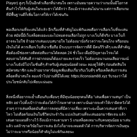
Player) สูงๆ ก็เป็นอีกตัวเลือกที่น่าสนใจ เพราะมันหมายความว่าเกมนั้นมีโอกาส
คืนกำไรให้กับผู้เล่นในระยะยาวได้ดีกว่า ถึงแม้เราจะเล่นไม่นาน แต่การเลือกเกม
ที่มีพื้นฐานดีก็เพิ่มโอกาสให้เราได้เช่นกัน
พอเลือกเกมที่จะเล่นได้แล้ว อีกเรื่องที่สำคัญไม่แพ้กันเลยคือการเลือกเว็บที่จะเล่น
ด้วย สมัยนี้มีเว็บสล็อตเยอะแยะไปหมดจนเลือกไม่ถูก บางเว็บก็ดีจริง บางเว็บก็
อาจจะไม่ใช่ ถ้าอยากเล่นแบบสบายใจ ไม่ต้องมานั่งกังวลว่าจะโดนโกง หรือถอน
เงินไม่ได้ ควรเลือกเว็บที่น่าเชื่อถือ มีระบบการจัดการที่ดี มีคนรีวิวดีๆ และที่สำคัญ
คือต้องมีช่องทางติดต่อทีมงานได้ตลอด 24 ชั่วโมง เผื่อมีปัญหาอะไรจะได้
สอบถามได้ทันที การฝากถอนก็ต้องง่ายและรวดเร็ว ไม่ต้องรอนานจนเสียอารมณ์
บางเว็บยังมีโปรโมชั่นดีๆ สำหรับผู้เล่นทุนน้อยด้วยนะ ลองดูให้ดีๆ ก่อนตัดสินใจ
สมัครสมาชิก และถ้าอยากหาข้อมูลเพิ่มเติมเกี่ยวกับเว็บดีๆ หรือเคล็ดลับการเล่น
สล็อตที่น่าสนใจ ลองเข้าไปอ่านที่นี่ได้เลย: https://iconsiam88.xyz รับรองว่าได้
ประโยชน์กลับไปเพียบแน่นอน
สิ่งหนึ่งที่อยากจะย้ำเตือนกับเพื่อนๆ ที่มีทุนน้อยทุกคนก็คือ “เล่นเพื่อความสนุก” เป็น
หลัก อย่าไปตั้งเป้าว่าจะต้องได้กำไรมหาศาล เพราะนั่นอาจจะทำให้เราผิดหวังได้
ง่ายๆ การเล่นสล็อตมันคือการลงทุนที่มีความเสี่ยง เพราะฉะนั้นควรเล่นเท่าที่เรา
ไหว ไม่เดือดร้อนเงินในชีวิตประจำวัน แบ่งเงินส่วนที่จะเล่นออกมาชัดเจน แล้ว
เล่นตามแผนที่วางไว้ ถึงแม้เราจะตามหา 5 เกมสล็อตเหมาะกับคนทุนน้อย มาเล่น
แล้ว แต่ถ้าขาดวินัยในการเล่น ยังไงก็อาจจะหมดตัวได้ การบริหารจัดการเงินทุน
ไม่ว่าจะมากหรือน้อยก็สำคัญไม่แพ้กันเลยนะ