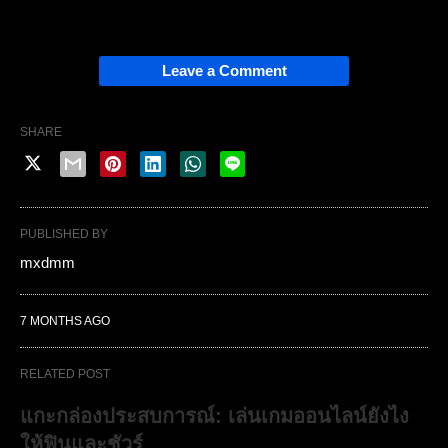
Leave a Comment
SHARE
PUBLISHED BY
mxdmm
7 MONTHS AGO
RELATED POST
แกะกล่องประสบการณ์: เล่นเกมออนไลน์ยังไง
ให้ฟินและชัวร์