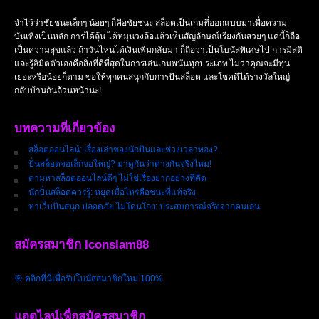
จำไว้ว่าชัยชนะเล็กๆ น้อยๆ ก็คือชัยชนะ สล็อตเป็นเกมที่ออกแบบมาเพื่อความ
บันเทิงเป็นหลัก การได้ลุ้น ได้หมุนวงล้อแล้วเห็นสัญลักษณ์เรียงกันสวยๆ แค่นี้ก็ถือ
เป็นความสุขแล้ว ถ้าวันไหนได้เงินเพิ่มกลับมา ก็ถือว่าเป็นโบนัสพิเศษไป การมีสติ
และรู้ลิมิตตัวเองคือสิ่งที่ดีที่สุดในการเล่นเกมพนันทุกประเภท ไม่ว่าคุณจะมีทุน
เยอะหรือน้อยก็ตาม ขอให้ทุกคนสนุกกับการปั่นสล็อต และโชคดีได้รางวัลใหญ่
กลับบ้านกันถ้วนหน้านะ!
บทความที่เกี่ยวข้อง
สล็อตออนไลน์: เรื่องเล่าของนักปั่นและช่วงเวลาทอง?
ปั่นสล็อตจอเล็กจอใหญ่? มาดูกันว่าต่างกันจริงไหม!
ตามหาสล็อตออนไลน์ดีๆ ไม่ใช่เรื่องยากอย่างที่คิด
นักปั่นสล็อตควรรู้: หยุดเมื่อไหร่คือชนะที่แท้จริง
หาเว็บปั่นสนุก ปลอดภัย ไม่โดนโกง: ประสบการณ์จริงจากคนเล่น
สมัครสมาชิก IconsIam88
🎯 คลิกที่นี่เพื่อรับโบนัสสมาชิกใหม่ 100%
แอดไลน์เพื่อสมัครสมาชิก